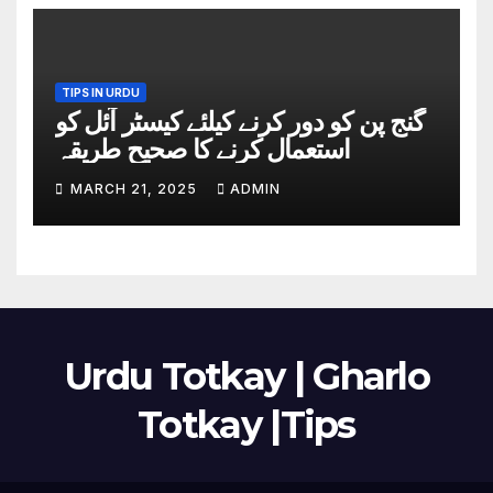
TIPS IN URDU
گنج پن کو دور کرنے کیلئے کیسٹر آئل کو
استعمال کرنے کا صحیح طریقہ
MARCH 21, 2025
ADMIN
Urdu Totkay | Gharlo
Totkay |Tips