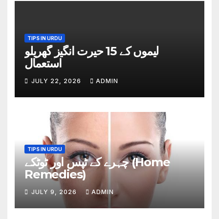
TIPS IN URDU
لیموں کے 15 حیرت انگیز گھریلو
استعمال
JULY 22, 2026
ADMIN
TIPS IN URDU
چہرے کے ٹپس اور ٹوٹکے (Home
Remedies)
JULY 9, 2026
ADMIN