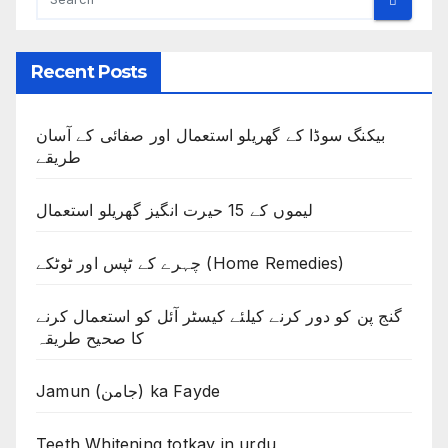
Recent Posts
بیکنگ سوڈا کے گھریلو استعمال اور صفائی کے آسان
طریقے
لیموں کے 15 حیرت انگیز گھریلو استعمال
چہرے کے ٹپس اور ٹوٹکے (Home Remedies)
گنج پن کو دور کرنے کیلئے کیسٹر آئل کو استعمال کرنے
کا صحیح طریقہ
Jamun (جامن) ka Fayde
Teeth Whitening totkay in urdu