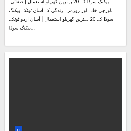
بیکنگ سوڈا کے 20 بہترین گھریلو استعمال | صفائی،
باورچی خانہ اور روزمرہ زندگی کے آسان ٹوٹکے بیکنگ
سوڈا کے 20 بہترین گھریلو استعمال | آسان اردو ٹوٹکے
بیکنگ سوڈا…