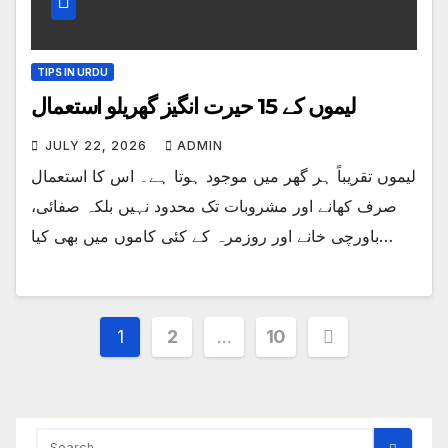
TIPS IN URDU
لیموں کے 15 حیرت انگیز گھریلو استعمال
JULY 22, 2026
ADMIN
لیموں تقریباً ہر گھر میں موجود ہوتا ہے۔ اس کا استعمال
صرف کھانے اور مشروبات تک محدود نہیں بلکہ صفائی،
باورچی خانے اور روزمرہ کے کئی کاموں میں بھی کیا…
Posts
1
2
…
10
pagination